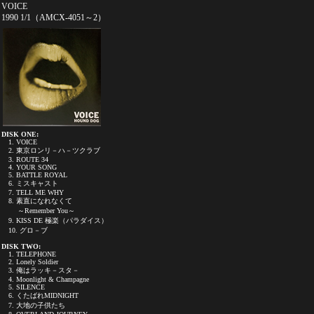
VOICE
1990 1/1（AMCX-4051～2）
DISK ONE:
1. VOICE
2. 東京ロンリ－ハ－ツクラブ
3. ROUTE 34
4. YOUR SONG
5. BATTLE ROYAL
6. ミスキャスト
7. TELL ME WHY
8. 素直になれなくて
～Remember You～
9. KISS DE 極楽（パラダイス）
10. グロ－ブ
DISK TWO:
1. TELEPHONE
2. Lonely Soldier
3. 俺はラッキ－スタ－
4. Moonlight & Champagne
5. SILENCE
6. くたばれMIDNIGHT
7. 大地の子供たち