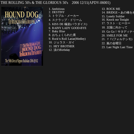
THE ROLLING 50's & THE GLORIOUS 50's 2006 12/11(APDV-06001)
1. Ambitious
13. ROCK ME
2. DESTINY
14. BRIDGE～あの橋
3. トラブル・メーカー
15. Lonely Soldier
16. Knock me Tonight
4. スクラップ・ドリーム
17. ラスト・ヒーロー
5. KISS DE 極楽(パラダイス)
18. 太陽に向かって
6. RAINY LADY GOOD-BYE
7. Baby Blue
19. Go Go！サタディナ
8. おちょくられた夜
20. SMILE FOR ME
9. Rock’n Roll Lariat(Medley)
21. ｆｆ(フォルテシモ)
10. ジェラス・ガイ
22. 嵐の金曜日
11. HEY BROTHER
23. Last Night Last Time
12. 涙のBirthday