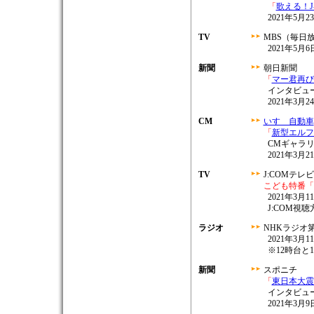
「
歌える！J
2021年5月23
TV
MBS（毎日
2021年5月6日
新聞
朝日新聞
「
マー君再び
インタビュ
2021年3月
CM
いすゞ自動車
「
新型エルフ
CMギャラリ
2021年3月
TV
J:COMテレ
こども特番「
2021年3月11
J:COM視
ラジオ
NHKラジオ
2021年3月1
※12時台と
新聞
スポニチ
「
東日本大震
インタビュ
2021年3月