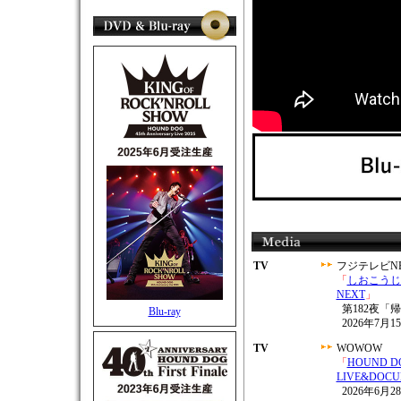
TV
フジテレビNE
「
しおこうじ
NEXT
」
第182夜「
Blu-ray
2026年7月15
TV
WOWOW
「
HOUND DOG 
LIVE&DOC
2026年6月28