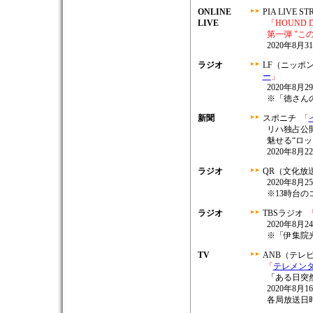
ONLINE
PIA LIVE S
LIVE
「HOUND DOG
第一弾 "こ
2020年8月3
ラジオ
LF（ニッポ
ー
」
2020年8月29
※「徳さん
新聞
スポニチ
「
リハ独占公
魅せる“ロッ
2020年8月
ラジオ
QR（文化放
2020年8月25
※13時台の
ラジオ
TBSラジオ
2020年8月24
※「伊集院
TV
ANB（テレ
「
テレメンタ
「ある日突然
2020年8月16
各局放送日