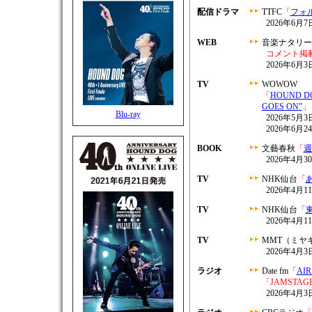
配信ドラマ
TTFC
「
フォ
2026年6
WEB
音楽ナタリー
コメント掲
2026年6月3
TV
WOWOW
「
HOUND DOG
GOES ON”
」
Blu-ray
2026年5月3日
2026年6月2
BOOK
文藝春秋
「
週
2026年4月
TV
NHK仙台
「
2026年4月1
TV
NHK仙台
「
2026年4月1
TV
MMT（ミヤ
2026年4月3日
ラジオ
Date fm
「
AIR
「JAMSTAG
2026年4月3日