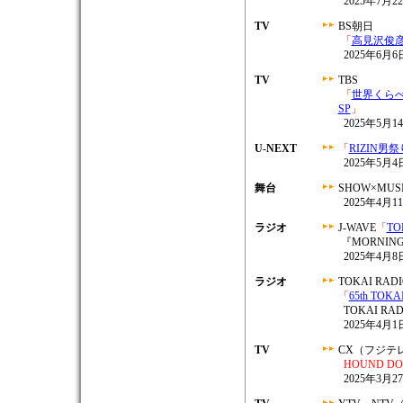
2025年7月
TV
BS朝日
「
高見沢俊彦
2025年6月6日
TV
TBS
「
世界くらべ
SP
」
2025年5月14
U-NEXT
「
RIZIN男祭
2025年5月4
舞台
SHOW×MUS
2025年4月
ラジオ
J-WAVE
「
TO
『MORNIN
2025年4月8日
ラジオ
TOKAI RAD
「
65th TOKA
TOKAI R
2025年4月
TV
CX（フジテ
HOUND DO
2025年3月27