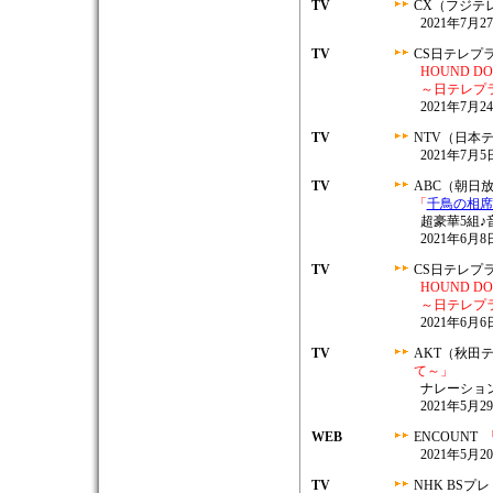
TV
CX（フジテ
2021年7月27
TV
CS日テレプ
HOUND DOG 
～日テレプ
2021年7月2
TV
NTV（日本
2021年7月5日
TV
ABC（朝日
「
千鳥の相席
超豪華5組♪音楽×
2021年6月8日
TV
CS日テレプ
HOUND DOG 
～日テレプ
2021年6月6日
TV
AKT（秋田
て～」
ナレーショ
2021年5月29
WEB
ENCOUNT
2021年5月
TV
NHK BSプ