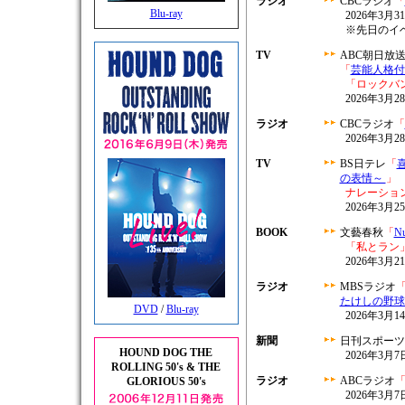
ラジオ
CBCラジオ
「
Blu-ray
2026年3月31
※先日のイ
TV
ABC朝日放
「
芸能人格付
「ロックバン
2026年3月28
ラジオ
CBCラジオ
「
2026年3月2
TV
BS日テレ
「
の表情～
」
ナレーショ
2026年3月25
BOOK
文藝春秋
「
N
「私とラン
2026年3月
ラジオ
MBSラジオ
たけしの野球
DVD
/
Blu-ray
2026年3月14
新聞
日刊スポーツ
HOUND DOG THE
2026年3月
ROLLING 50's & THE
ラジオ
ABCラジオ
GLORIOUS 50's
2026年3月7日