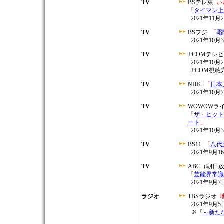
TV
BSテレ東
い
「
タイマン上
2021年11月2
TV
BSフジ
「
霜
2021年10月3
TV
J:COMテレ
2021年10月2
J:COM視
TV
NHK
「
日本
2021年10月7
TV
WOWOWラ
「
ザ・ヒット
ート
」
2021年10月3
TV
BS11
「
八代
2021年9月16
TV
ABC（朝日
「
芸能界常識
2021年9月7日
ラジオ
TBSラジオ
2021年9月5日
※「
～新た